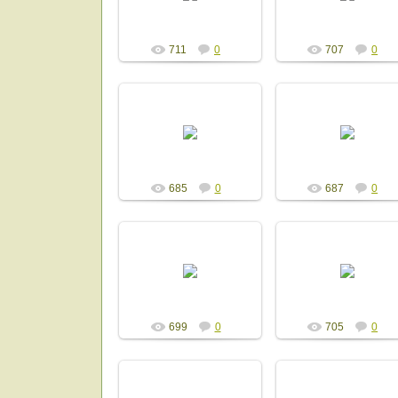
Admin
Admin
711
0
707
0
16.06.2015
16.06.2015
Admin
Admin
685
0
687
0
16.06.2015
16.06.2015
Admin
Admin
699
0
705
0
16.06.2015
16.06.2015