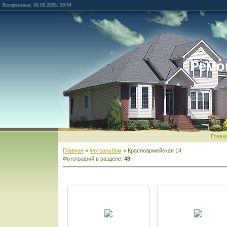
Воскресенье, 09.08.2026, 09:54
Ремо
Главн
Главная
»
Фотоальбом
» Красноармейская 14
Фотографий в разделе
:
48
16.06.2015
16.06.2015
Admin
Admin