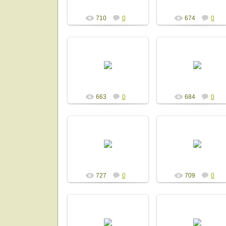
710
0
674
0
16.06.2015
16.06.2015
Admin
Admin
663
0
684
0
16.06.2015
16.06.2015
Admin
Admin
727
0
709
0
16.06.2015
16.06.2015