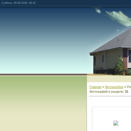
Суббота, 08.08.2026, 06:32
Главная
»
Фотоальбом
» Ре
Фотографий в разделе
:
31
13.12.2014
Admin