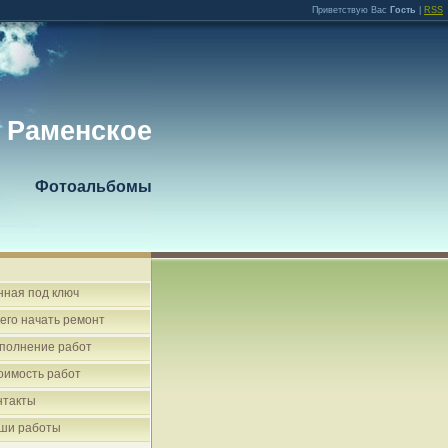
Приветствую Вас
Гость
|
RSS
 Раменское
Фотоальбомы
нная под ключ
чего начать ремонт
полнение работ
оимость работ
нтакты
ши работы