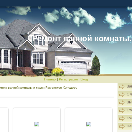
Ремонт ванной комнаты.
Главная
|
Регистрация
|
Вход
Ва
монт ванной комнаты и кухни Раменское Холодово
С 
Вы
Ст
Ко
13.12.2014
13.12.2014
На
Admin
Admin