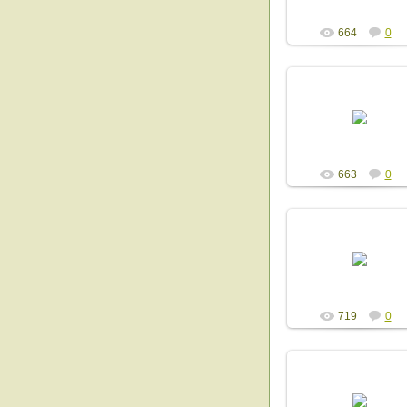
664
0
13.12.2014
Admin
663
0
13.12.2014
Admin
719
0
13.12.2014