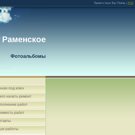
Приветствую Вас
Гость
|
RSS
 Раменское
Фотоальбомы
нная под ключ
чего начать ремонт
полнение работ
оимость работ
нтакты
ши работы