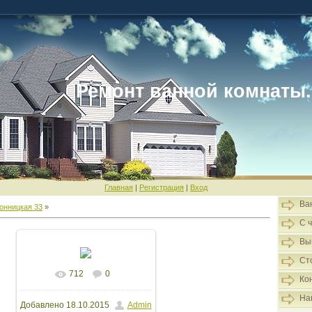
Ремонт ванной комнаты.
Главная
|
Регистрация
|
Вход
Ва
онницкая 33
»
С 
Вы
Ст
712
0
В реальном размере
Ко
На
Добавлено
18.10.2015
Admin
1600x1200
/ 192.7Kb