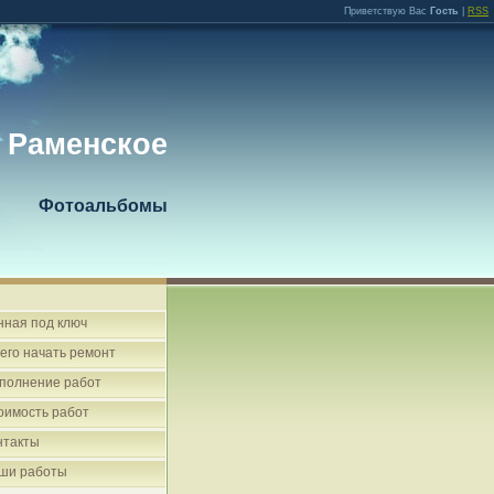
Приветствую Вас
Гость
|
RSS
 Раменское
Фотоальбомы
нная под ключ
чего начать ремонт
полнение работ
оимость работ
нтакты
ши работы