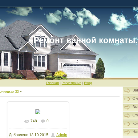
Ремонт ванной комнаты.
Главная
|
Регистрация
|
Вход
Ва
онницкая 33
»
С 
Вы
Ст
748
0
В реальном размере
Ко
На
Добавлено
18.10.2015
Admin
1600x1200
/ 131.0Kb