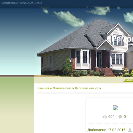
Воскресенье, 09.08.2026, 12:32
Ремо
Главн
Главная
»
Фотоальбом
»
Дергаевская 2а
»
694
0
В реальном разм
Добавлено
17.02.2015
1600x1200
/ 141.6Kb