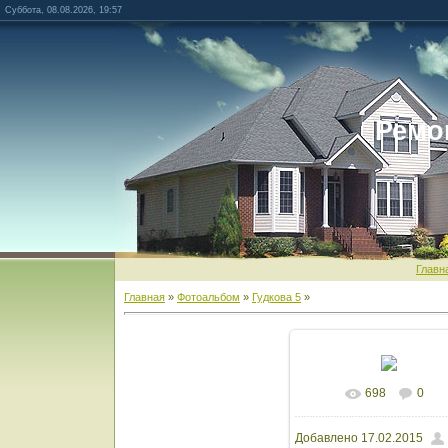
Суббота, 08.08.2026, 19:57
Ремо
Главн
Главная
»
Фотоальбом
»
Гудкова 5
»
698
0
В реальном разм
Добавлено
17.02.2015
1600x902
/ 77.8Kb