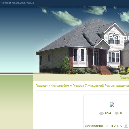
Четверг, 06.08.2026, 07:12
Ремо
Главн
Главная
»
Фотоальбом
»
Гудкова 7 Жуковский Ремонт раздель
654
0
В реальном разм
Добавлено
17.10.2015
1600x1200
/ 85.3Kb