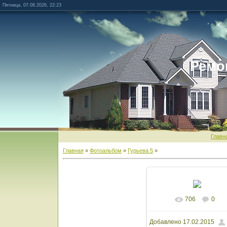
Пятница, 07.08.2026, 22:23
Ремо
Главн
Главная
»
Фотоальбом
»
Гурьева 5
»
706
0
В реальном разм
Добавлено
17.02.2015
1600x1200
/ 137.6Kb