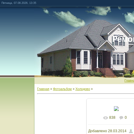
Пятница, 07.08.2026, 13:35
Ремо
Главн
Главная
»
Фотоальбом
»
Холодово
»
838
0
В реальном разм
Добавлено
28.03.2014
1600x1200
/ 152.3Kb