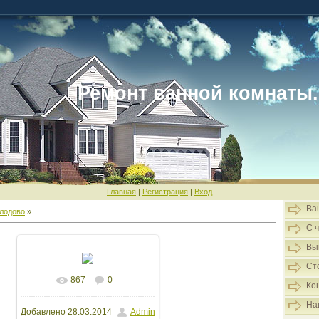
Ремонт ванной комнаты.
Главная
|
Регистрация
|
Вход
Ва
лодово
»
С 
Вы
Ст
867
0
В реальном размере
Ко
На
Добавлено
28.03.2014
Admin
1600x1200
/ 114.8Kb