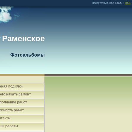
Приветствую Вас
Гость
|
RSS
 Раменское
Фотоальбомы
нная под ключ
чего начать ремонт
полнение работ
оимость работ
нтакты
ши работы