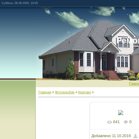
Суббота, 08.08.2026, 19:05
Ремо
Главн
Главная
»
Фотоальбом
»
Кратово
»
641
0
В реальном разм
Добавлено
11.10.2016
1600x1200
/ 1703.6K