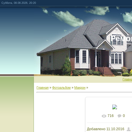
Суббота, 08.08.2026, 20:20
Ремо
Главн
Главная
»
Фотоальбом
»
Макрон
»
716
0
В реальном разм
Добавлено
11.10.2016
1600x1200
/ 1397.8K