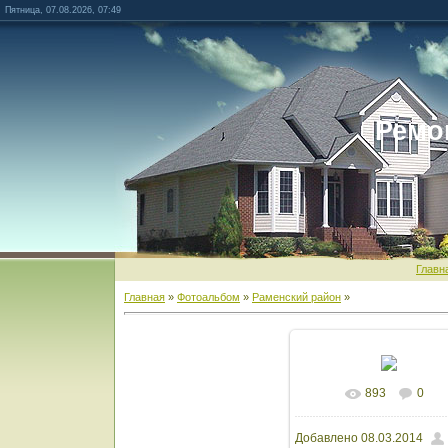
Пятница, 07.08.2026, 07:49
Ремо
Главн
Главная
»
Фотоальбом
»
Раменский район
»
893
0
В реальном разм
Добавлено
08.03.2014
1200x1600
/ 284.0Kb