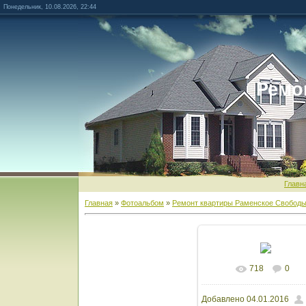
Понедельник, 10.08.2026, 22:44
Ремо
Главн
Главная
»
Фотоальбом
»
Ремонт квартиры Раменское Свободы
718
0
В реальном разм
Добавлено
04.01.2016
1599x899
/ 91.4Kb