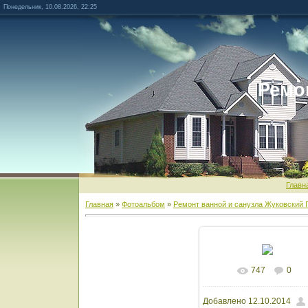
Понедельник, 10.08.2026, 22:25
Ремо
Главн
Главная
»
Фотоальбом
»
Ремонт ванной и санузла Жуковский 
747
0
В реальном разм
Добавлено
12.10.2014
1600x1200
/ 123.3Kb