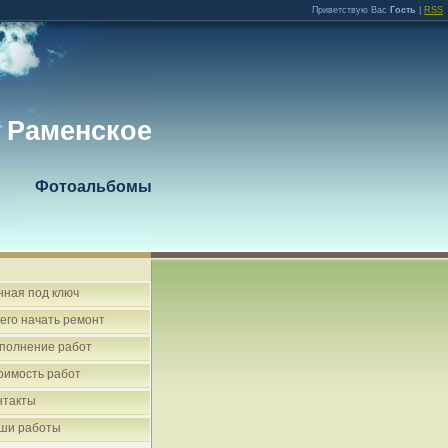
Приветствую Вас
Гость
|
RSS
 Раменское
Фотоальбомы
нная под ключ
чего начать ремонт
полнение работ
оимость работ
нтакты
ши работы