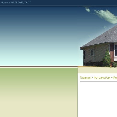
Четверг, 06.08.2026, 04:27
Главная
»
Фотоальбом
»
Ре