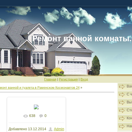
Ремонт ванной комнаты.
Главная
|
Регистрация
|
Вход
Ва
монт ванной и туалета в Раменском Космонавтов 24
»
С 
Вы
Ст
638
0
В реальном размере
Ко
На
Добавлено
13.12.2014
Admin
1600x1066
/ 200.3Kb