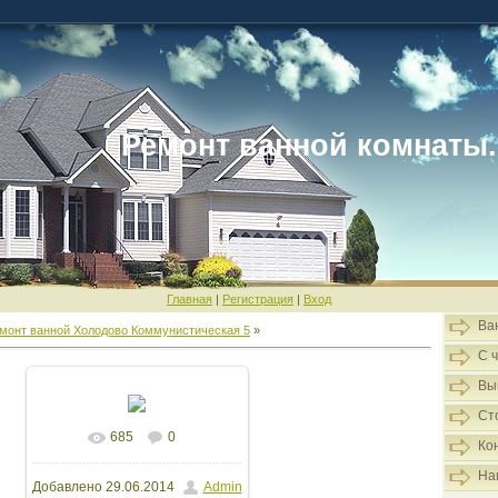
Ремонт ванной комнаты.
Главная
|
Регистрация
|
Вход
Ва
монт ванной Холодово Коммунистическая 5
»
С 
Вы
Ст
685
0
В реальном размере
Ко
На
Добавлено
29.06.2014
Admin
1600x1200
/ 176.5Kb