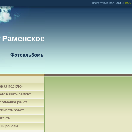
Приветствую Вас
Гость
|
RSS
 Раменское
Фотоальбомы
нная под ключ
чего начать ремонт
полнение работ
оимость работ
нтакты
ши работы