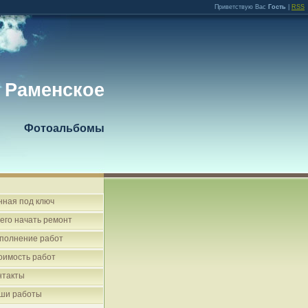
Приветствую Вас
Гость
|
RSS
 Раменское
Фотоальбомы
нная под ключ
чего начать ремонт
полнение работ
оимость работ
нтакты
ши работы