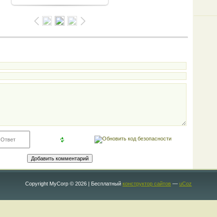
Copyright MyCorp © 2026
|
Бесплатный
конструктор сайтов
—
uCoz