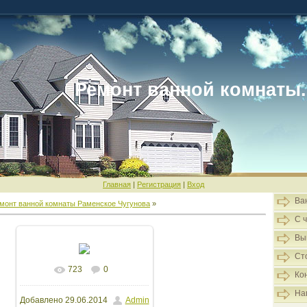
Ремонт ванной комнаты.
Главная
|
Регистрация
|
Вход
Ва
монт ванной комнаты Раменское Чугунова
»
С 
Вы
Ст
723
0
В реальном размере
Ко
На
Добавлено
29.06.2014
Admin
1600x1200
/ 118.6Kb