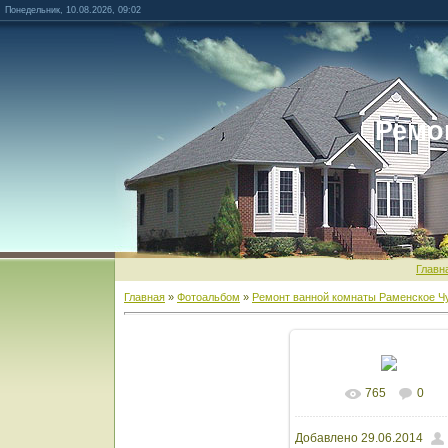
Понедельник, 10.08.2026, 09:02
Ремо
Главн
Главная
»
Фотоальбом
»
Ремонт ванной комнаты Раменское Ч
765
0
В реальном разм
Добавлено
29.06.2014
1600x1200
/ 121.9Kb