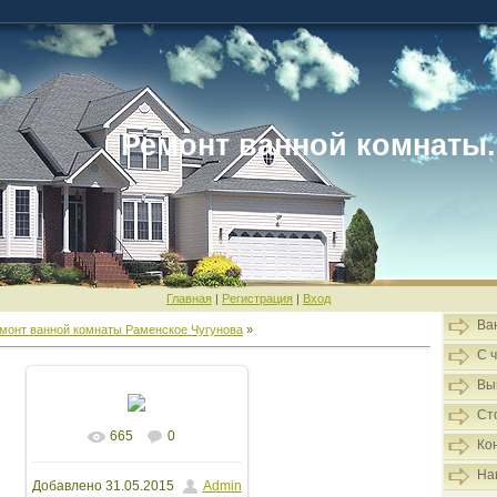
Ремонт ванной комнаты.
Главная
|
Регистрация
|
Вход
Ва
монт ванной комнаты Раменское Чугунова
»
С 
Вы
Ст
665
0
В реальном размере
Ко
На
Добавлено
31.05.2015
Admin
1600x1066
/ 86.7Kb