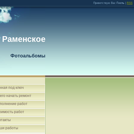
Приветствую Вас
Гость
|
RSS
 Раменское
Фотоальбомы
нная под ключ
чего начать ремонт
полнение работ
оимость работ
нтакты
ши работы