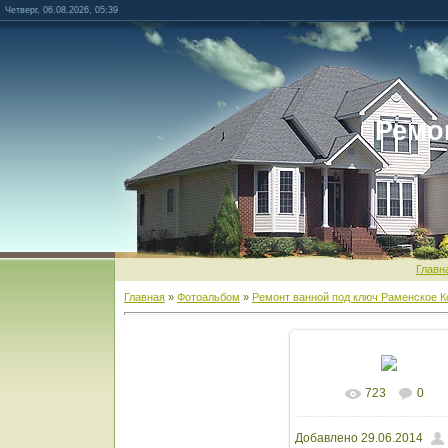
Четверг, 06.08.2026, 05:39
Ремо
Главн
Главная
»
Фотоальбом
»
Ремонт ванной под ключ Раменское К
723
0
В реальном разм
Добавлено
29.06.2014
1600x1066
/ 138.5Kb