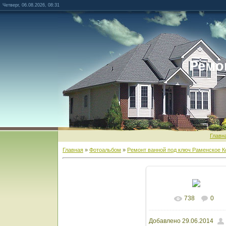
Четверг, 06.08.2026, 08:31
Ремо
Главн
Главная
»
Фотоальбом
»
Ремонт ванной под ключ Раменское К
738
0
В реальном разм
Добавлено
29.06.2014
1600x1066
/ 234.7Kb