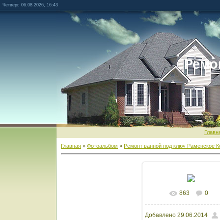
Четверг, 06.08.2026, 16:43
Ремо
Главн
Главная
»
Фотоальбом
»
Ремонт ванной под ключ Раменское К
863
0
В реальном разм
Добавлено
29.06.2014
1600x1200
/ 195.7Kb