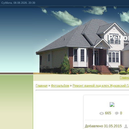
Суббота, 08.08.2026, 20:39
Ремо
Главн
Главная
»
Фотоальбом
»
Ремонт ванной под ключ Жуковский Г
665
0
В реальном разм
Добавлено
31.05.2015
1600x1066
/ 83.0Kb