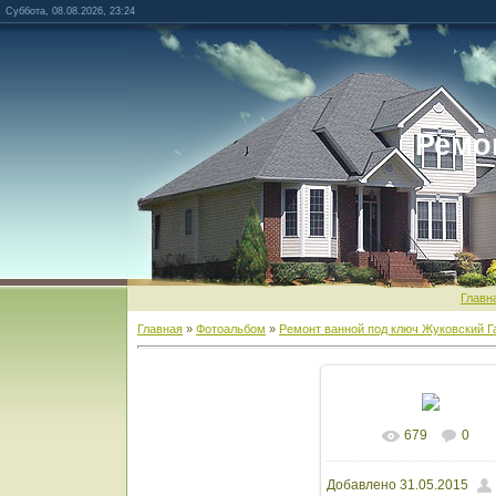
Суббота, 08.08.2026, 23:24
Ремо
Главн
Главная
»
Фотоальбом
»
Ремонт ванной под ключ Жуковский Г
679
0
В реальном разм
Добавлено
31.05.2015
1600x1066
/ 97.9Kb