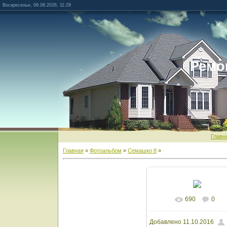
Воскресенье, 09.08.2026, 11:29
Ремо
Главн
Главная
»
Фотоальбом
»
Семашко 8
»
690
0
В реальном разм
Добавлено
11.10.2016
1600x1200
/ 1717.3K