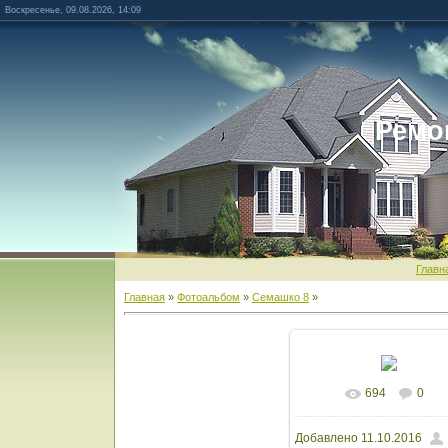
Воскресенье, 09.08.2026, 14:09
Ремо
Главн
Главная
»
Фотоальбом
»
Семашко 8
»
694
0
В реальном разм
Добавлено
11.10.2016
1600x1200
/ 1678.3K