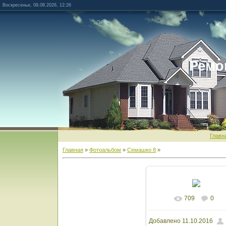
Воскресенье, 09.08.2026, 12:26
Ремо
Главн
Главная
»
Фотоальбом
»
Семашко 8
»
709
0
В реальном разм
Добавлено
11.10.2016
1600x1200
/ 1607.5K