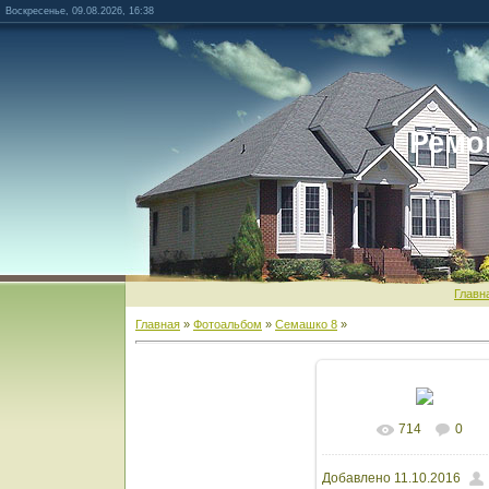
Воскресенье, 09.08.2026, 16:38
Ремо
Главн
Главная
»
Фотоальбом
»
Семашко 8
»
714
0
В реальном разм
Добавлено
11.10.2016
1600x1200
/ 1622.0K