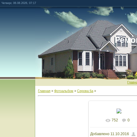
Четверг, 06.08.2026, 07:17
Ремо
Главн
Главная
»
Фотоальбом
»
Серова 6а
»
752
0
В реальном разм
Добавлено
11.10.2016
1600x1200
/ 1597.1K