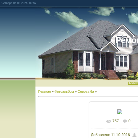
Четверг, 06.08.2026, 09:57
Ремо
Главн
Главная
»
Фотоальбом
»
Серова 6а
»
757
0
В реальном разм
Добавлено
11.10.2016
1600x1200
/ 1467.8K