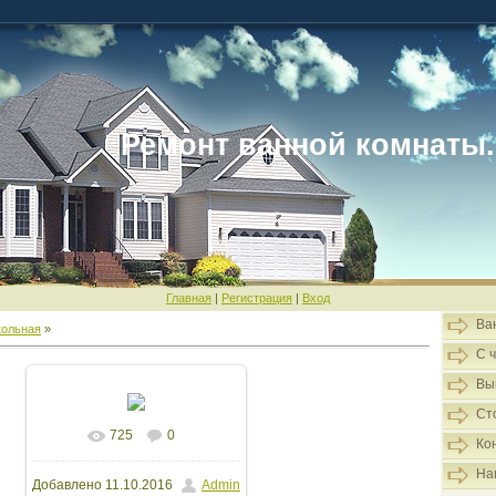
Ремонт ванной комнаты.
Главная
|
Регистрация
|
Вход
Ва
ольная
»
С 
Вы
Ст
725
0
В реальном размере
Ко
На
Добавлено
11.10.2016
Admin
1600x1200
/ 1404.9Kb