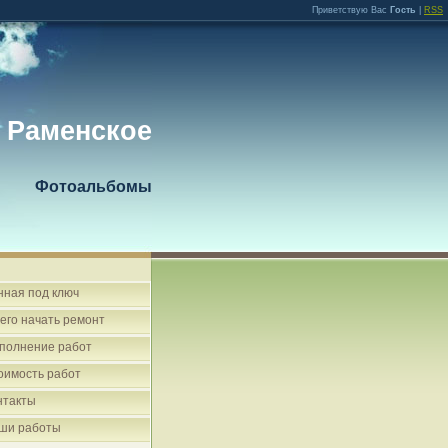
Приветствую Вас
Гость
|
RSS
 Раменское
Фотоальбомы
нная под ключ
чего начать ремонт
полнение работ
оимость работ
нтакты
ши работы