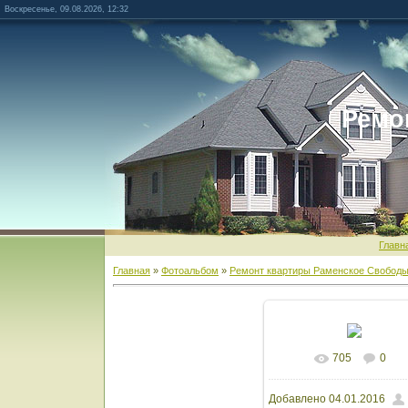
Воскресенье, 09.08.2026, 12:32
Ремо
Главн
Главная
»
Фотоальбом
»
Ремонт квартиры Раменское Свободы
705
0
В реальном разм
Добавлено
04.01.2016
1600x1066
/ 151.6Kb