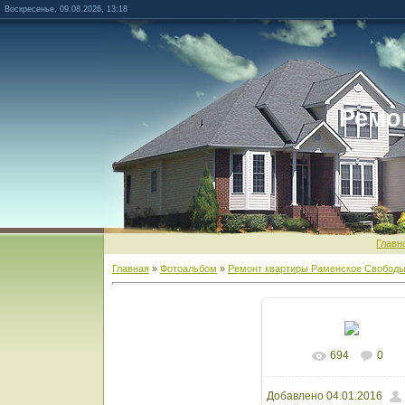
Воскресенье, 09.08.2026, 13:18
Ремо
Главн
Главная
»
Фотоальбом
»
Ремонт квартиры Раменское Свободы
694
0
В реальном разм
Добавлено
04.01.2016
1600x1200
/ 164.9Kb