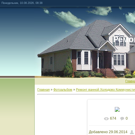
Понедельник, 10.08.2026, 08:38
Ремо
Главн
Главная
»
Фотоальбом
»
Ремонт ванной Холодово Коммунисти
674
0
В реальном разм
Добавлено
29.06.2014
1600x1200
/ 129.9Kb