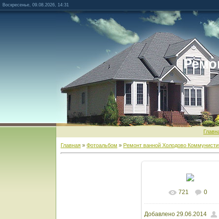
Воскресенье, 09.08.2026, 14:31
Ремо
Главн
Главная
»
Фотоальбом
»
Ремонт ванной Холодово Коммунисти
721
0
В реальном разм
Добавлено
29.06.2014
1600x1200
/ 159.8Kb