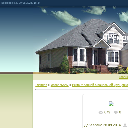
Воскресенье, 09.08.2026, 16:44
Ремо
Главн
Главная
»
Фотоальбом
»
Ремонт ванной в панельной хрущевк
679
0
В реальном разм
Добавлено
28.09.2014
1600x1200
/ 157.9Kb