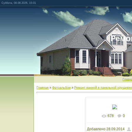
Суббота, 08.08.2026, 15:01
Ремо
Главн
Главная
»
Фотоальбом
»
Ремонт ванной в панельной хрущевк
678
0
В реальном разм
Добавлено
28.09.2014
1200x1600
/ 151.9Kb